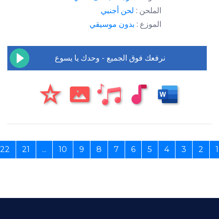
الملحن :
لحن أجنبي
الموزع :
بدون موسيقي
نرفعك فوق الجميع - وحدك يا يسوع
›
22
21
...
10
9
8
7
6
5
4
3