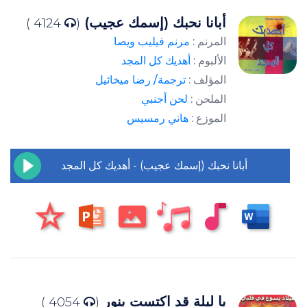
أبانا نحبك (إسمك عجيب)
4124 )
(
المرنم :
مرنم فيليب ويصا
الألبوم :
أهديك كل المجد
المؤلف :
ترجمة/ رضا ميخائيل
الملحن :
لحن أجنبي
الموزع :
هاني رمسيس
أبانا نحبك (إسمك عجيب) - أهديك كل المجد
يا ليلة قد اكتست بنور
4054 )
(