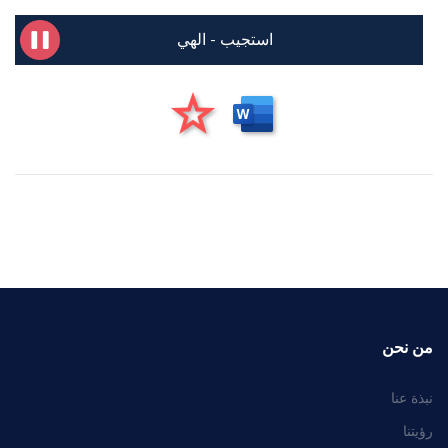
استجيب - الهي
من نحن
نبذة عنا
رؤيتنا